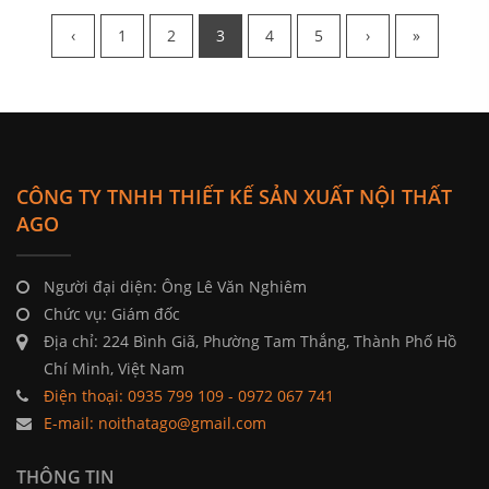
‹
1
2
3
4
5
›
»
CÔNG TY TNHH THIẾT KẾ SẢN XUẤT NỘI THẤT
AGO
Người đại diện: Ông Lê Văn Nghiêm
Chức vụ: Giám đốc
Địa chỉ: 224 Bình Giã, Phường Tam Thắng, Thành Phố Hồ
Chí Minh, Việt Nam
Điện thoại: 0935 799 109 - 0972 067 741
E-mail: noithatago@gmail.com
THÔNG TIN