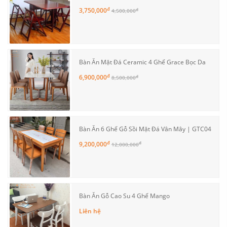
đ
3,750,000
đ
4,500,000
Bàn Ăn Mặt Đá Ceramic 4 Ghế Grace Bọc Da
đ
6,900,000
đ
8,500,000
Bàn Ăn 6 Ghế Gỗ Sồi Mặt Đá Vân Mây | GTC04
đ
9,200,000
đ
12,000,000
Bàn Ăn Gỗ Cao Su 4 Ghế Mango
Liên hệ