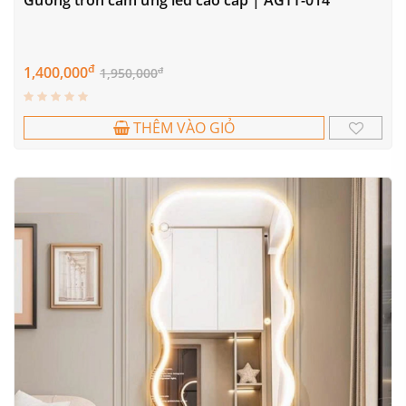
Gương tròn cảm ứng led cao cấp | AGTT-014
đ
1,400,000
đ
1,950,000
THÊM VÀO GIỎ