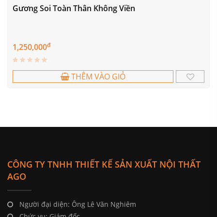
Gương Soi Toàn Thân Không Viền
đ
1,250,000
THÊM VÀO GIỎ
CÔNG TY TNHH THIẾT KẾ SẢN XUẤT NỘI THẤT
AGO
Người đại diện: Ông Lê Văn Nghiêm
Chức vụ: Giám đốc