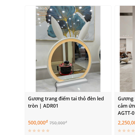
Gương trang điểm tai thỏ đèn led
Gương 
tròn | ADR01
cảm ứng
AGTT-0
đ
500,000
2,250,0
đ
750,000