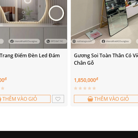
Trang Điểm Đèn Led Đám
Gương Soi Toàn Thân Có Vi
Chân Gỗ
đ
đ
00
1,850,000
THÊM VÀO GIỎ
THÊM VÀO GIỎ