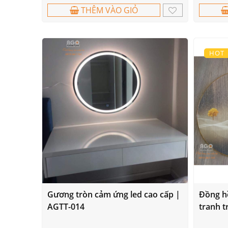
THÊM VÀO GIỎ
HOT
Gương tròn cảm ứng led cao cấp |
Đồng h
AGTT-014
tranh t