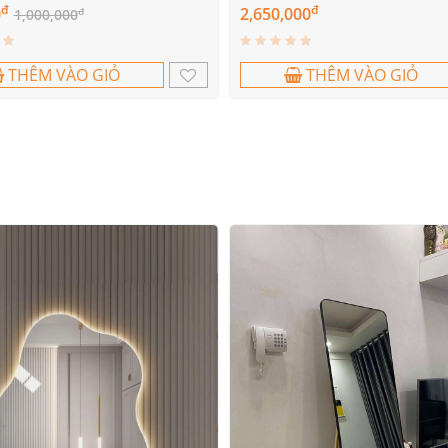
đ
đ
0
2,650,000
đ
1,000,000
THÊM VÀO GIỎ
THÊM VÀO GIỎ