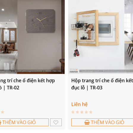
ng trí che ổ điện kết hợp
Hộp trang trí che ổ điện kế
 | TR-02
đục lỗ | TR-03
Liên hệ
THÊM VÀO GIỎ
THÊM VÀO GIỎ