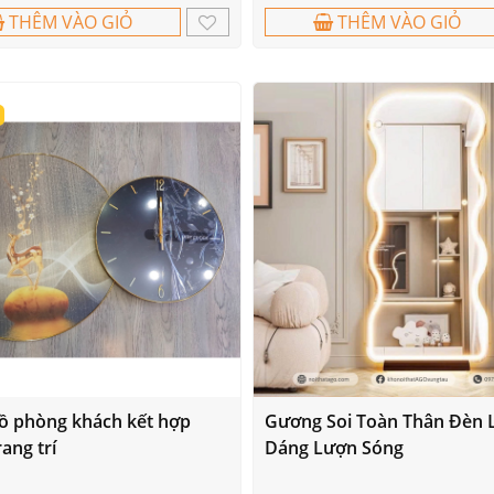
THÊM VÀO GIỎ
THÊM VÀO GIỎ
ồ phòng khách kết hợp
Gương Soi Toàn Thân Đèn 
rang trí
Dáng Lượn Sóng