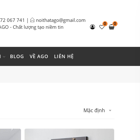
972 067 741
|
noithatago@gmail.com
0
0
AGO - Chất lượng tạo niềm tin
N
BLOG
VỀ AGO
LIÊN HỆ
Mặc định