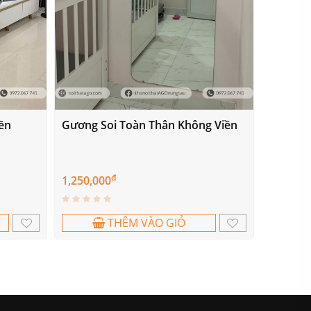
ền
Gương Soi Toàn Thân Không Viền
đ
1,250,000
THÊM VÀO GIỎ