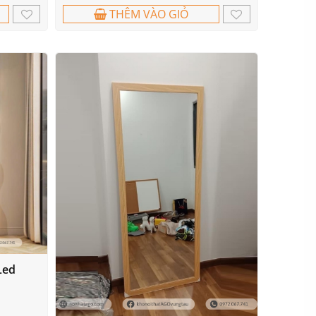
THÊM VÀO GIỎ
Led