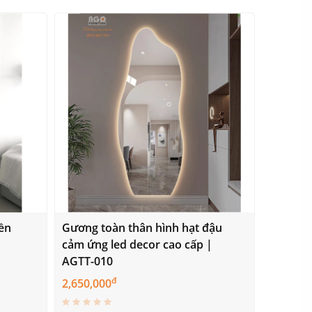
ền
Gương toàn thân hình hạt đậu
cảm ứng led decor cao cấp |
AGTT-010
đ
2,650,000