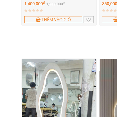
đ
1,400,000
850,00
đ
1,950,000
THÊM VÀO GIỎ