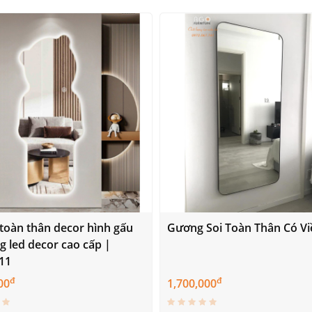
toàn thân decor hình gấu
Gương Soi Toàn Thân Có Vi
 led decor cao cấp |
11
đ
đ
00
1,700,000