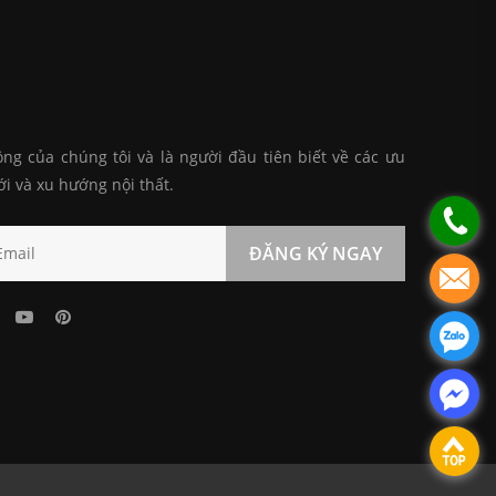
ng của chúng tôi và là người đầu tiên biết về các ưu
ới và xu hướng nội thất.
ĐĂNG KÝ NGAY