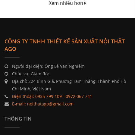
Xem nhiều hơn
CÔNG TY TNHH THIẾT KẾ SẢN XUẤT NỘI THẤT
AGO
Người đại diện: Ông Lê Văn Nghiêm
Chức vụ: Giám đốc
Địa chỉ: 224 Bình Giã, Phường Tam Thắng, Thành Phố Hồ
Chí Minh, Việt Nam
Điện thoại: 0935 799 109 - 0972 067 741
E-mail: noithatago@gmail.com
THÔNG TIN