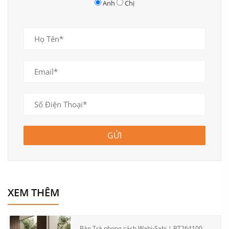
Anh
Chị
GỬI
XEM THÊM
Bàn Trà phong cách Wabi-Sabi | BT264100