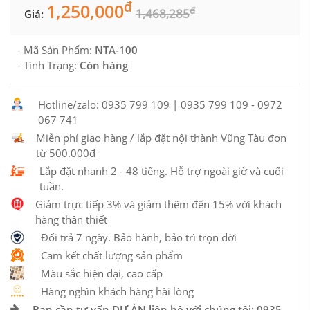
đ
1,250,000
đ
1,468,285
Giá:
- Mã Sản Phẩm:
NTA-100
- Tình Trạng:
Còn hàng
Hotline/zalo: 0935 799 109 | 0935 799 109 - 0972
067 741
Miễn phí giao hàng / lắp đặt nội thành Vũng Tàu đơn
từ 500.000đ
Lắp đặt nhanh 2 - 48 tiếng. Hỗ trợ ngoài giờ và cuối
tuần.
Giảm trực tiếp 3% và giảm thêm đến 15% với khách
hàng thân thiết
Đổi trả 7 ngày. Bảo hành, bảo trì trọn đời
Cam kết chất lượng sản phẩm
Màu sắc hiện đại, cao cấp
Hàng nghìn khách hàng hài lòng
Bạn cần tư vấn DỰ ÁN liên hệ với chúng tôi: 0935