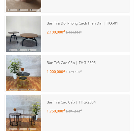
Bàn Trà Đôi Phong Cách Hiện Đại | TKA-01
đ
2,100,000
đ
2,484,790
Bàn Trà Cao Cấp | THG-2505
đ
1,000,000
đ
1,129,450
Bàn Trà Cao Cấp | THG-2504
đ
1,750,000
đ
2,371,845