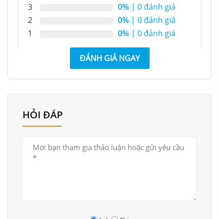
3
0%
| 0 đánh giá
Rịa – Vũng Tàu.
2
0%
| 0 đánh giá
Lưu Ý
: Sản phẩm được thi công theo đơn hàng (không
1
0%
| 0 đánh giá
có sẳn) Hình ảnh chỉ mang tính chất tham khảo, sản
phẩm thi công gần giống với hình ảnh thiết kế.
ĐÁNH GIÁ NGAY
HỎI ĐÁP