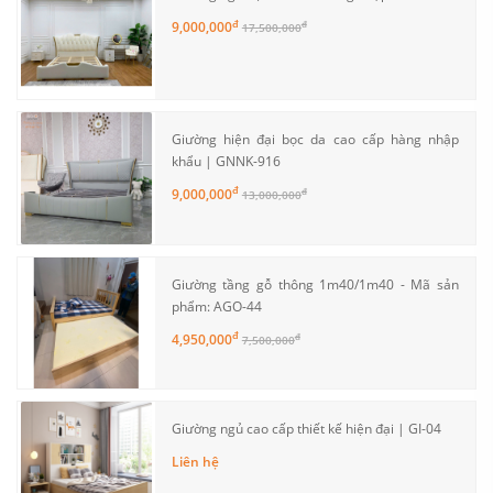
đ
9,000,000
đ
17,500,000
Giường hiện đại bọc da cao cấp hàng nhập
khẩu | GNNK-916
đ
9,000,000
đ
13,000,000
Giường tầng gỗ thông 1m40/1m40 - Mã sản
phẩm: AGO-44
đ
4,950,000
đ
7,500,000
Giường ngủ cao cấp thiết kế hiện đại | GI-04
Liên hệ