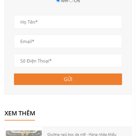
Anh
Chị
GỬI
XEM THÊM
Giường ngủ bọc da m8 - Hàng nhập khẩu