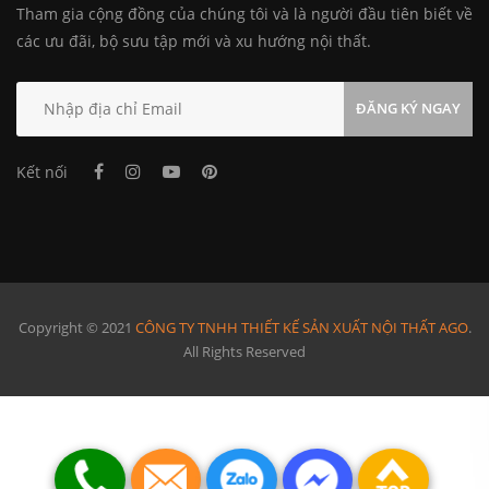
Tham gia cộng đồng của chúng tôi và là người đầu tiên biết về
các ưu đãi, bộ sưu tập mới và xu hướng nội thất.
ĐĂNG KÝ NGAY
Kết nối
Copyright © 2021
CÔNG TY TNHH THIẾT KẾ SẢN XUẤT NỘI THẤT AGO
.
All Rights Reserved