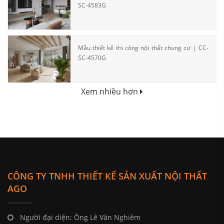
SC-4583G
Mẫu thiết kế thi công nội thất chung cư | CC-
SC-4570G
Xem nhiều hơn
CÔNG TY TNHH THIẾT KẾ SẢN XUẤT NỘI THẤT
AGO
Người đại diện: Ông Lê Văn Nghiêm