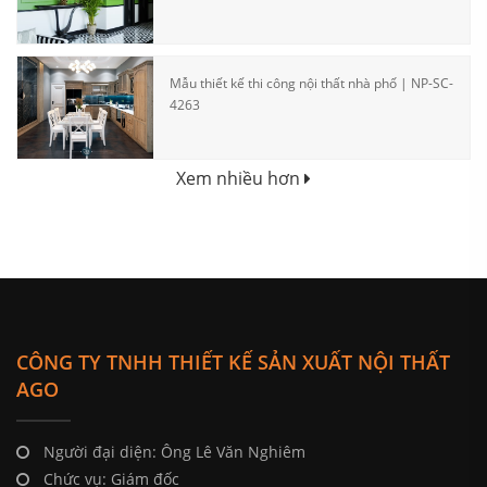
Mẫu thiết kế thi công nội thất nhà phố | NP-SC-
4263
Xem nhiều hơn
CÔNG TY TNHH THIẾT KẾ SẢN XUẤT NỘI THẤT
AGO
Người đại diện: Ông Lê Văn Nghiêm
Chức vụ: Giám đốc