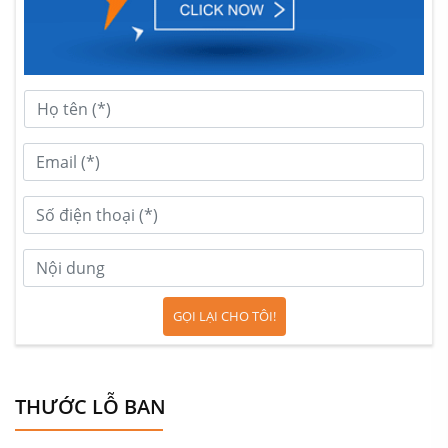
Mẫu thiết kế thi công nội thất căn hộ chung cư thoáng mát, sạch sẽ
GỌI LẠI CHO TÔI!
THƯỚC LỖ BAN