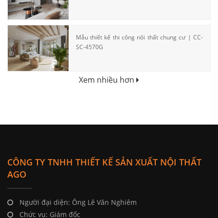
Mẫu thiết kế thi công nội thất chung cư | CC-
SC-4570G
Xem nhiều hơn
CÔNG TY TNHH THIẾT KẾ SẢN XUẤT NỘI THẤT
AGO
Người đại diện: Ông Lê Văn Nghiêm
Chức vụ: Giám đốc