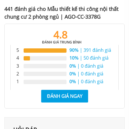
441 đánh giá cho
Mẫu thiết kế thi công nội thất
chung cư 2 phòng ngủ | AGO-CC-3378G
Mẫu thiết kế thi công nội thất chung cư đẹp, sang trọng
4.8
ĐÁNH GIÁ TRUNG BÌNH
5
90%
| 391 đánh giá
4
10%
| 50 đánh giá
3
0%
| 0 đánh giá
2
0%
| 0 đánh giá
1
0%
| 0 đánh giá
ĐÁNH GIÁ NGAY
Trang trí, sắp xếp đồ nội thất trong phòng khách