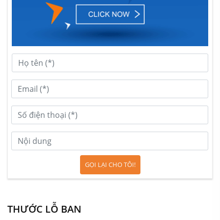
Sắp xếp, trang trí các đồ vật nột thất
GỌI LẠI CHO TÔI!
Mẫu thiết kế thi công nội thất chung cư với phòng ăn liên thông
THƯỚC LỖ BAN