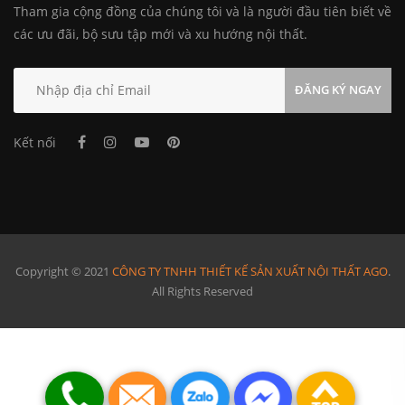
Tham gia cộng đồng của chúng tôi và là người đầu tiên biết về
các ưu đãi, bộ sưu tập mới và xu hướng nội thất.
ĐĂNG KÝ NGAY
Kết nối
Phòng ngủ đáng yêu dành cho bé
Copyright © 2021
CÔNG TY TNHH THIẾT KẾ SẢN XUẤT NỘI THẤT AGO
.
All Rights Reserved