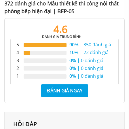
MBàn bếp đẹp với vật liệu ốp sang trọng, cuốn hút.
372 đánh giá cho
Mẫu thiết kế thi công nội thất
phòng bếp hiện đại | BEP-05
4.6
ĐÁNH GIÁ TRUNG BÌNH
5
90%
| 350 đánh giá
4
10%
| 22 đánh giá
3
0%
| 0 đánh giá
2
0%
| 0 đánh giá
1
0%
| 0 đánh giá
Thiết kế nội thất phòng bếp hiện đại với chất liệu ốp trơn bóng
ĐÁNH GIÁ NGAY
HỎI ĐÁP