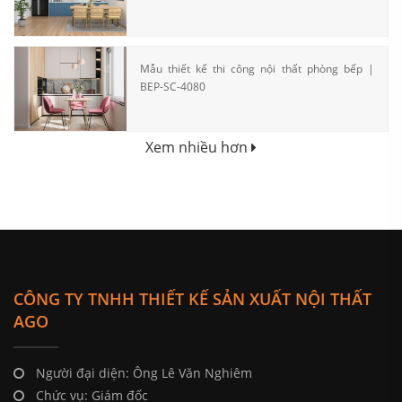
Mẫu thiết kế thi công nội thất phòng bếp |
BEP-SC-4080
Xem nhiều hơn
CÔNG TY TNHH THIẾT KẾ SẢN XUẤT NỘI THẤT
AGO
Người đại diện: Ông Lê Văn Nghiêm
Chức vụ: Giám đốc