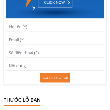
Sử dụng bàn trong làm điểm nhấn cho phòng bếp
GỌI LẠI CHO TÔI!
THƯỚC LỖ BAN