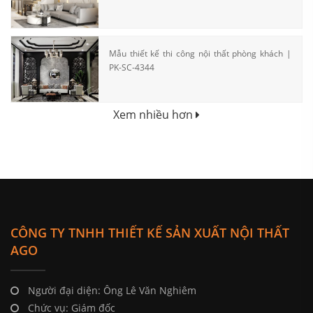
Mẫu thiết kế thi công nội thất phòng khách |
PK-SC-4344
Xem nhiều hơn
CÔNG TY TNHH THIẾT KẾ SẢN XUẤT NỘI THẤT
AGO
Người đại diện: Ông Lê Văn Nghiêm
Chức vụ: Giám đốc