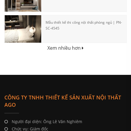
Mẫu thiết kế thi công nội thất phòng ngủ | PN-
SC-4545
Xem nhiều hơn
CÔNG TY TNHH THIẾT KẾ SẢN XUẤT NỘI THẤT
AGO
Người đại diện: Ông Lê Văn Nghiêm
Chức vụ: Giám đốc