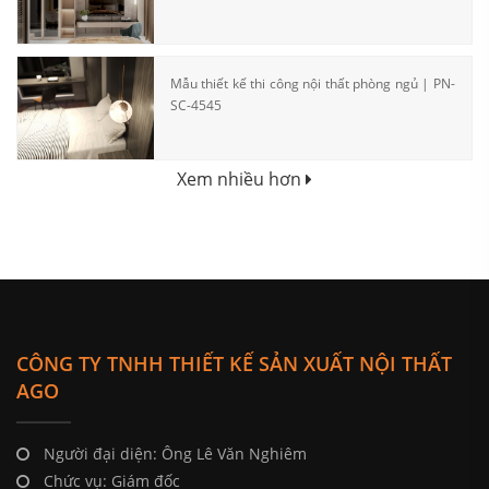
Mẫu thiết kế thi công nội thất phòng ngủ | PN-
SC-4545
Xem nhiều hơn
CÔNG TY TNHH THIẾT KẾ SẢN XUẤT NỘI THẤT
AGO
Người đại diện: Ông Lê Văn Nghiêm
Chức vụ: Giám đốc