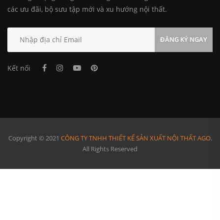
các ưu đãi, bộ sưu tập mới và xu hướng nội thất.
ĐĂNG KÝ NGAY
Kết nối
Copyright © 2021
CÔNG TY TNHH THIẾT KẾ SẢN XUẤT NỘI THẤT AGO
.
All Rights Reserved