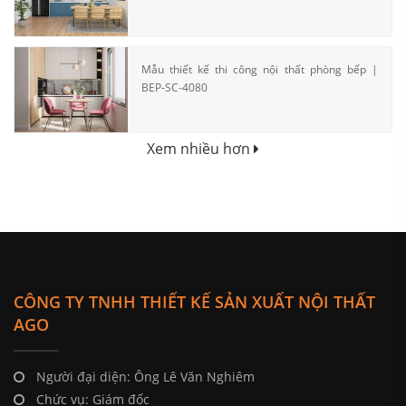
Mẫu thiết kế thi công nội thất phòng bếp |
BEP-SC-4080
Xem nhiều hơn
CÔNG TY TNHH THIẾT KẾ SẢN XUẤT NỘI THẤT
AGO
Người đại diện: Ông Lê Văn Nghiêm
Chức vụ: Giám đốc