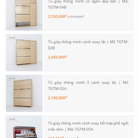
Tủ giày thông minh có ngăn dép bệt | Mã:
TGTM-04B
đ
2,550,000
đ
2,750,000
Tủ giày thông minh cánh xoay lật | MS TGTM-
02B
đ
2,450,000
Tủ giày thông minh 3 cánh xoay lật | MS
TGTM-02A
đ
2,100,000
Tủ giày thông minh cánh xoay kết hợp ghế ngồi
mặt nệm | Mã: TGTM-05A
đ
đ