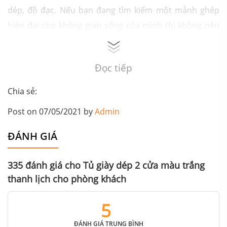
dép, đồ đạc. Nếu bạn đang tìm kiếm một mảnh ghép
hiện đại cho không gian sống của mình thì không nên
bỏ qua sản phẩm này. Với mức giá cả hợp lý và chế độ
bảo hành đảm bảo thì mẫu tủ của nội thất AG0 phù
Đọc tiếp
hợp với nhu cầu của hầu hết các gia đình Việt.
Chia sẻ:
Post on 07/05/2021 by
Admin
ĐÁNH GIÁ
335 đánh giá cho
Tủ giày dép 2 cửa màu trắng
thanh lịch cho phòng khách
5
ĐÁNH GIÁ TRUNG BÌNH