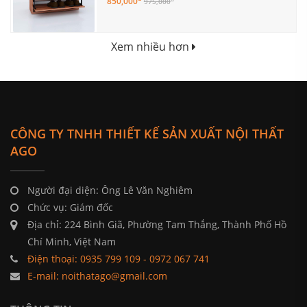
850,000
975,000
Xem nhiều hơn
CÔNG TY TNHH THIẾT KẾ SẢN XUẤT NỘI THẤT
AGO
Người đại diện: Ông Lê Văn Nghiêm
Chức vụ: Giám đốc
Địa chỉ: 224 Bình Giã, Phường Tam Thắng, Thành Phố Hồ
Chí Minh, Việt Nam
Điện thoại: 0935 799 109 - 0972 067 741
E-mail: noithatago@gmail.com