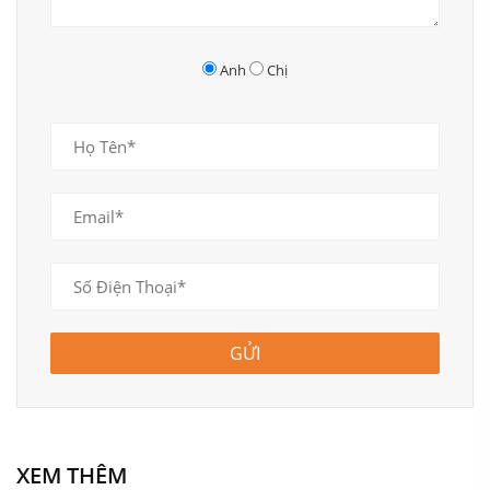
bẩn bám trên tủ. Thiết kế chân liền tạo khối hình chữ
nhật đứng mang tới cảm giác chắc chắc, yên tâm cho
Anh
Chị
người dùng. Phần cánh cửa có tay cầm bằng màu đen
tăng thêm vẻ đẹp sang trọng cho sản phẩm. Ngoài hai
ngăn tủ với các kệ tầng chứa giày thì bên trên còn có
ngăn kéo cùng các hộc kệ nhỏ màu xanh dương nhạt
tạo điểm nhấn ấn tượng. Để kết hợp với tủ xếp giày,
dép bạn có thể lựa chọn thêm sofa phòng khách, tủ
bếp gỗ giá rẻ, nội thất tủ bếp đẹp, bàn trà, kệ tivi tại nội
thất M8 để hoàn thiện không gian sống của gia đình.
GỬI
XEM THÊM