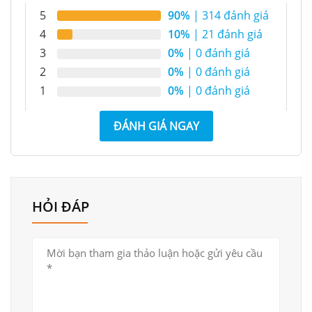
5
90%
| 314 đánh giá
4
10%
| 21 đánh giá
3
0%
| 0 đánh giá
2
0%
| 0 đánh giá
1
0%
| 0 đánh giá
ĐÁNH GIÁ NGAY
HỎI ĐÁP
Mẫu tủ giày đẹp được làm từ gỗ MDF phủ laminate có
màu sắc đa dạng, bề mặt đều màu. Với lớp phủ, chiếc
tủ sẽ không bị phai màu, nứt hay thấm nước giúp bảo
quản giày dép khỏi tác động từ môi trường bên ngoài.
Bền mặt láng mịn giúp bạn dễ dàng làm sạch mọi vết