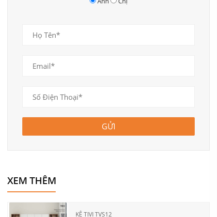
Anh
Chị
GỬI
XEM THÊM
KỆ TIVI TVS12