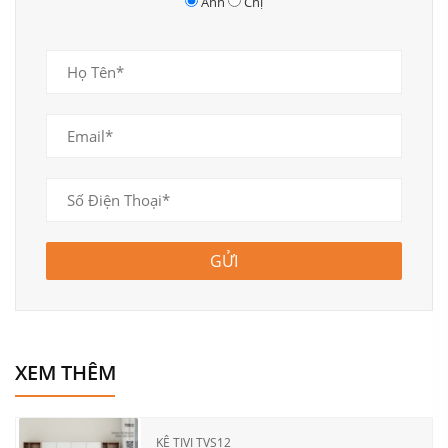
Anh
Chị
GỬI
XEM THÊM
KỆ TIVI TVS12